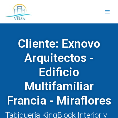
Ir
Main
al
Men
contenido
Cliente: Exnovo
Arquitectos -
Edificio
Multifamiliar
Francia - Miraflores
Tabiquería KingBlock Interior y