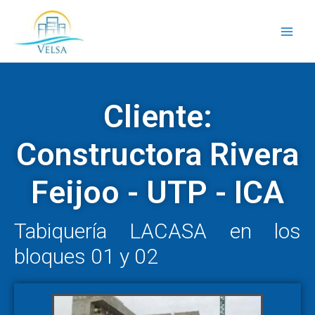
Ir
Main
al
Men
contenido
Cliente:
Constructora Rivera
Feijoo - UTP - ICA
Tabiquería LACASA en los
bloques 01 y 02